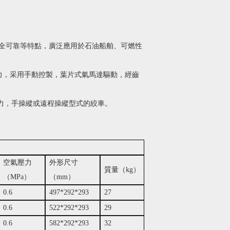
安全可靠等特點，廣泛應用於石油船舶、可燃性
，采用手動控製，葉片式氣馬達驅動，經齒
，手操縱或遠程操縱型式的絞車。
空氣壓力
外形尺寸
質量（kg）
（MPa）
（mm）
0.6
497*292*293
27
0.6
522*292*293
29
0.6
582*292*293
32