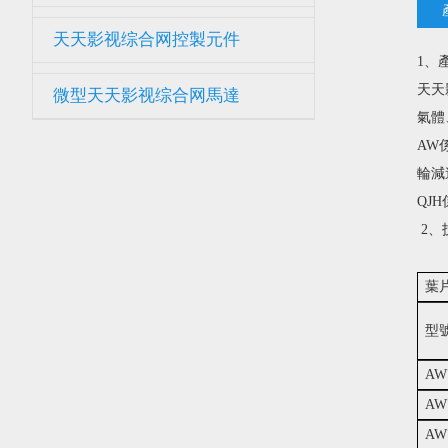
天天影视综合网控製元件
1
天天影
微型天天影视综合网馬達
氣體
AW
輪減速
QJ
2
葉
型
AW
AW
AW