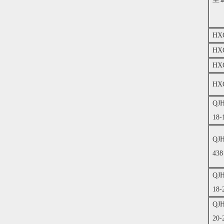
HX
HX
HX
HX
QJ
18-
QJ
438
QJ
18-
QJ
20-