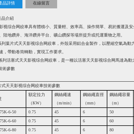
產品詳情
在線留言
、產品介紹
视综合网絞車具有體積小、質量輕、效率高、操作簡單、易於搬運及
、陸地鑽井、海洋鑽井平台、礦山鑽探等場所提升或托運重物之用。
係列葉片式天天影视综合网絞車，外殼采用鋁合金製作，以壓縮空氣為動力
，帶動卷筒轉動，實現工作要求。
H係列活塞式天天影视综合网絞車，是一種以活塞天天影视综合网馬達為動力
、技術參數
片式天天影视综合网絞車技術參數
額定拉力
鋼絲繩速
鋼絲繩直徑
鋼絲繩容量
號
（KW）
（m/min）
（mm）
（m）
75K-6-50
0.75
45
6
50
75K-6-60
0.75
45
6
60
75K-6-80
0.75
45
6
80