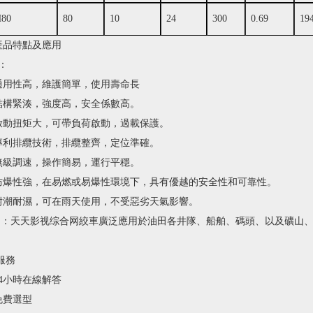
H80
80
10
24
300
0.69
19
、產品特點及應用
：
用性高，維護簡單，使用壽命長
構緊湊，強度高，安全係數高。
動扭矩大，可帶負荷啟動，過載保護。
利排纜技術，排纜整齊，定位準確。
級調速，操作簡易，運行平穩。
防爆性強，在易燃或易爆性環境下，具有優越的安全性和可靠性。
潮耐濕，可在雨天使用，不受惡劣天氣影響。
：天天影视综合网絞車廣泛應用於油田各井隊、船舶、碼頭、以及礦山
、服務
24小時在線解答
免費選型