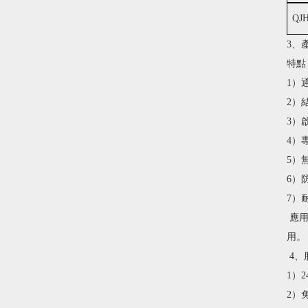
QJ
3
特點
1）通
2）結
3）啟
4）專
5）無
6）
7）耐
應用
用。
4
1）
2）