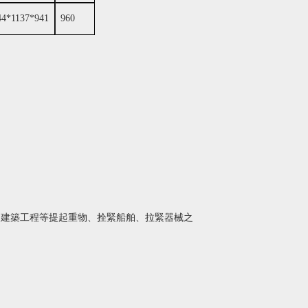
44*1137*941
960
、建築工程等提起重物、拴緊船舶、拉緊器械之