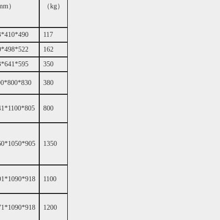
mm）
（kg）
3*410*490
117
0*498*522
162
3*641*595
350
00*800*830
380
41*1100*805
800
60*1050*905
1350
01*1090*918
1100
71*1090*918
1200