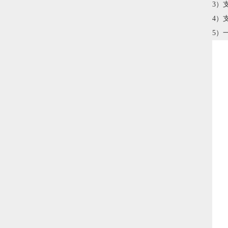
3）
4）
5）