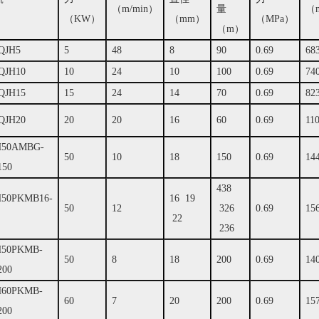
（m/min）
量
（
（KW）
（mm）
（MPa）
（m）
QJH5
5
48
8
90
0.69
68
QJH10
10
24
10
100
0.69
74
QJH15
15
24
14
70
0.69
82
QJH20
20
20
16
60
0.69
11
H50AMBG-
50
10
18
150
0.69
14
150
438
H50PKMB16-
16 19
50
12
326
0.69
15
22
236
H50PKMB-
50
8
18
200
0.69
14
200
H60PKMB-
60
7
20
200
0.69
15
200